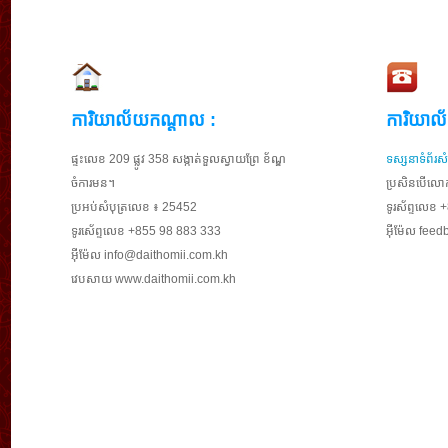
ការិយាល័យកណ្ដាល :
ការិយាល័
ផ្ទះលេខ 209 ផ្លូវ​ 358 សង្កាត់ទួលស្វាយព្រែ ខ័ណ្ឌ
ទស្សនាទំព័រ
ចំការមន។
ប្រសិនបើលោក
ប្រអប់សំបុត្រលេខ ៖ 25452
ទូរស័ព្ទលេខ
ទូរសេ័ព្ទលេខ +855 98 883 333
អ៊ីម៉ែល
feed
អ៊ីម៉ែល
info@daithomii.com.kh
វេបសាយ www.daithomii.com.kh