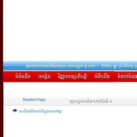
សូមទំនាក់ទំនងយើងតាមរយៈអស័យដ្ឋាន ផ្ទៈលេខ ៖ :200E
ទំព័រដើម
មេរៀន
វិញ្ញាសារប្រតិបត្តិ
អំពីយើង
ទំនាក់ទំន
Related Page
សូមស្វាគមន័មកកាន់ដៃធំ II
នេះគឺជាទំព័រពាក់ព័ន្ធជាភាសាខ្មែរ