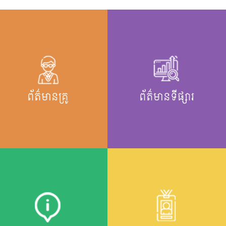
ព័ត៌មានគ្រូ
ព័ត៌មានទីផ្សារ