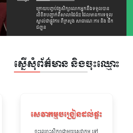
ក្រោយបញ្ចប់វគ្គសិក្សាលោកអ្នកនឹងទទួលបាន
លិខិតបញ្ជាក់ពីសាលាដៃធំII ដែលមានការទទួល
ស្គាល់ជាផ្លូវការ ពីក្រសួង សាធារណៈការ និង ដឹក
ជញ្ជូន
ស្នើសុំព័ត៌មាន និងចុះឈ្មោះ
សេវាកម្មបង្រៀនដល់ផ្ទះ
ចុះឈ្មោះសិក្សាជាមួយសេវាកម្ម ទៅ