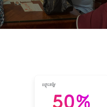
បញ្ចុះតម្លៃ
50%