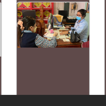
មើលច្រើនទៀត