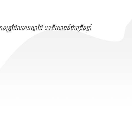
នគ្រូដែលមានស្នាដៃ បទពិសោធន៍ជាច្រើនឆ្នាំ