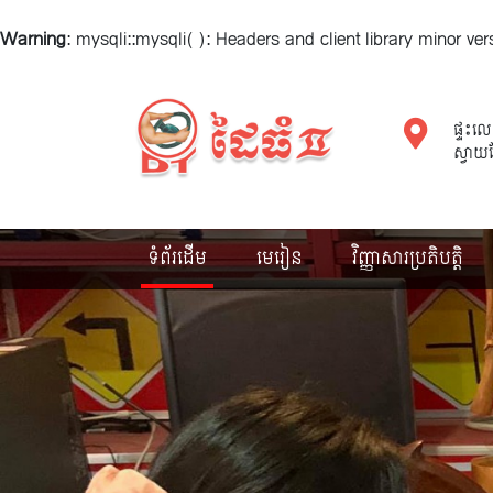
Warning
: mysqli::mysqli(): Headers and client library minor v
ផ្ទះលេ
ស្វាយព
ទំព័រដើម
មេរៀន
វិញ្ញាសារប្រតិបត្តិ