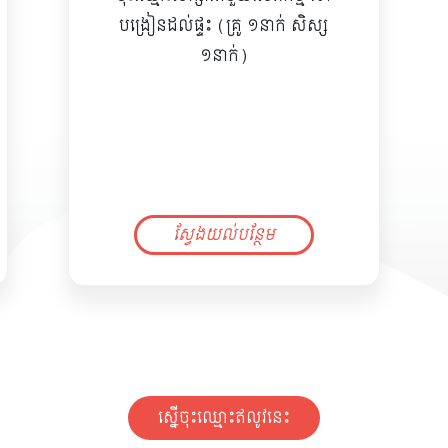
បង្រៀនដល់ផ្ទះ (គ្រូ ១នាក់ សិស្ស
១នាក់)
ស្វែងយល់បន្ថែម
ស្នើចុះឈ្មោះឥលូវនេះ