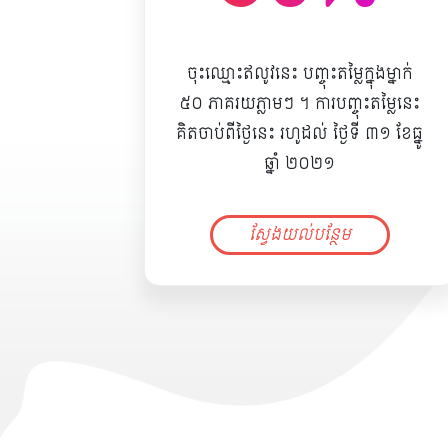
ចុះឈ្មោះឥលូវនេះ បញ្ចុះតម្លៃក្នុងម្នាក់
៥០ ភាគរយភ្លាមៗ ។ ការបញ្ចុះតម្លៃនេះ
គិតចាប់ពីថ្ងៃនេះ រហូដល់ ថ្ងៃទី ៣១ ខែធ្នូ
ឆ្នាំ ២០២១
ស្វែងយល់បន្ថែម