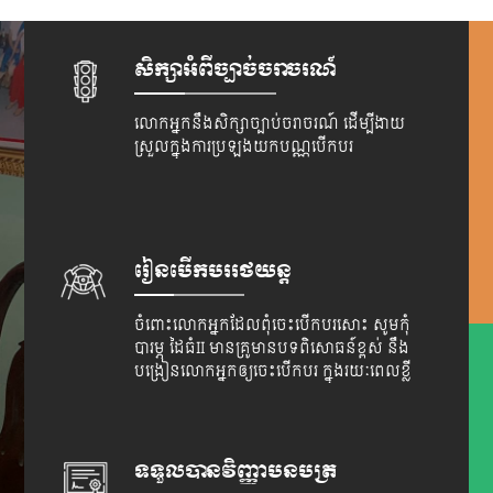
សិក្សាអំពីច្បាច់ចរាចរណ៍
លោកអ្នកនឹងសិក្សាច្បាប់ចរាចរណ៍ ដើម្បីងាយ
ស្រួលក្នុងការប្រឡងយកបណ្ណបើកបរ
រៀនបើកបររថយន្ត
ចំពោះលោកអ្នកដែលពុំចេះបើកបរសោះ សូមកុំ
បារម្ភ ដៃធំII មានគ្រូមានបទពិសោធន៍ខ្ពស់ នឹង
បង្រៀនលោកអ្នកឲ្យចេះបើកបរ ក្នុងរយៈពេលខ្លី
ទទួលបានវិញ្ញាបនបត្រ