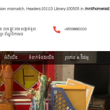
ersion mismatch. Headers:101113 Library:100505 in
/mnt/homeraid1
ខ 209 ផ្លូវ​ 358 សង្កាត់ទួល
+85598883333
្រែ ខ័ណ្ឌចំការមន
អំពីយើង
ទំនាក់ទំនងយើង
រូបភាព & វីដេអូ