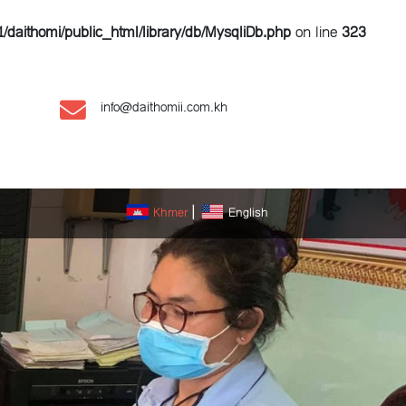
/daithomi/public_html/library/db/MysqliDb.php
on line
323
info@daithomii.com.kh
Khmer
English