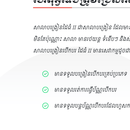
ហេតុអ្វីទើបត្រូវជ្រើស
សាលាបង្រៀនដៃធំ II ជាសាលាបង្រៀន ដែលមានគុណ
មិនតែប៉ុណ្ណោះ សាលា មានរថយន្ត ទំនើបៗ និងស
សាលាបង្រៀនបើកបរ ដៃធំ II មានសេវាកម្មដូចជា
មានទទួលបង្រៀនបើកបរគ្រប់ប្រភេទ
មានទទួលរត់ការធ្វើប័ណ្ណបើកបរ
មានទទួលបន្តប័ណ្ណបើកបរដែលហួសក