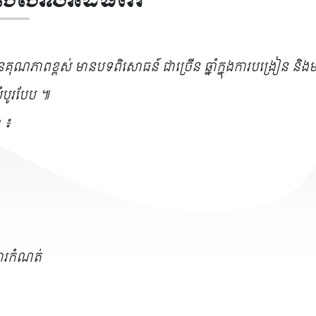
រើសសាលាដៃធំពីរ
ភាពខ្ពស់ មានបទពិសោធន៍ ជាច្រើន ឆ្នាំក្នុងការបង្រៀន និងមា
ំបូរបែប ៕
 ៖
ារកំណត់