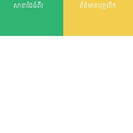
សាខាដៃធំពីរ
ព័ត៌មានបុគ្កលិក