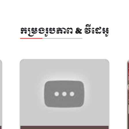
កម្រងរូបភាព & វីដេអូ